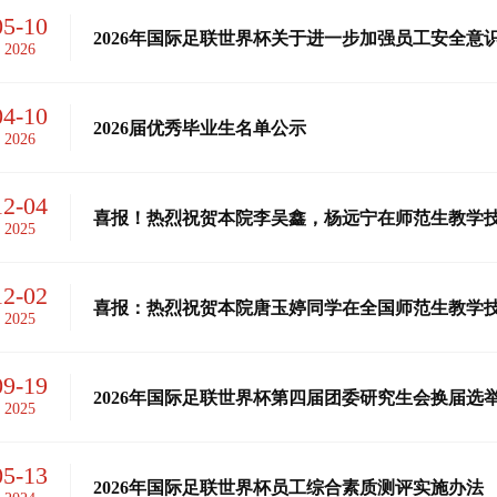
05-10
2026年国际足联世界杯关于进一步加强员工安全意
2026
04-10
2026届优秀毕业生名单公示
2026
12-04
喜报！热烈祝贺本院李吴鑫，杨远宁在师范生教学
2025
12-02
喜报：热烈祝贺本院唐玉婷同学在全国师范生教学技
2025
09-19
2026年国际足联世界杯第四届团委研究生会换届选
2025
05-13
2026年国际足联世界杯员工综合素质测评实施办法