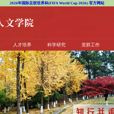
2026年国际足联世界杯(FIFA World Cup 2026)-官方网站
人才培养
科学研究
党群工作