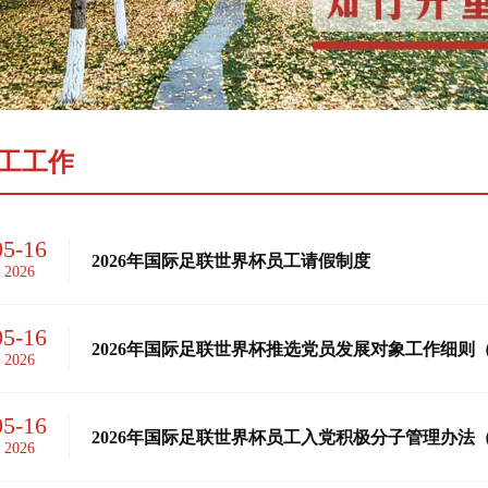
工工作
05-16
2026年国际足联世界杯员工请假制度
2026
05-16
2026年国际足联世界杯推选党员发展对象工作细则（2
2026
05-16
2026年国际足联世界杯员工入党积极分子管理办法（2
2026