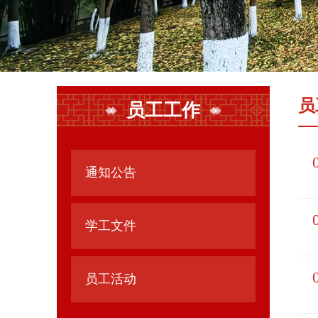
员
员工工作
通知公告
学工文件
员工活动