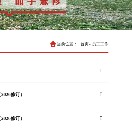
当前位置：
首页
» 员工工作
026修订）
026修订）