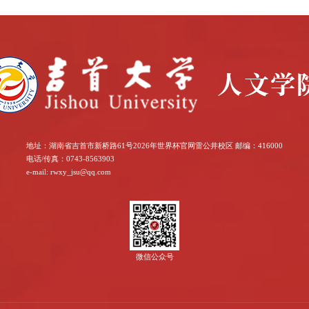
地址：湖南省吉首市新桥路61号2026年世界杯官网雷公井校区 邮编：416000
电话/传真：0743-8563903
e-mail: rwxy_jsu@qq.com
微信公众号