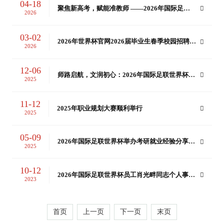
04-18
聚焦新高考，赋能准教师 ——2026年国际足联
2026
世界杯历史教学专题讲座顺利举行
03-02
2026年世界杯官网2026届毕业生春季校园招聘工
2026
作安排
12-06
师路启航，文润初心：2026年国际足联世界杯职
2025
业发展赋能讲座圆满举行
11-12
2025年职业规划大赛顺利举行
2025
05-09
2026年国际足联世界杯举办考研就业经验分享交
2025
流会，助力学子明晰未来方向
10-12
2026年国际足联世界杯员工肖光畔同志个人事迹
2023
报告会
首页
上一页
下一页
末页