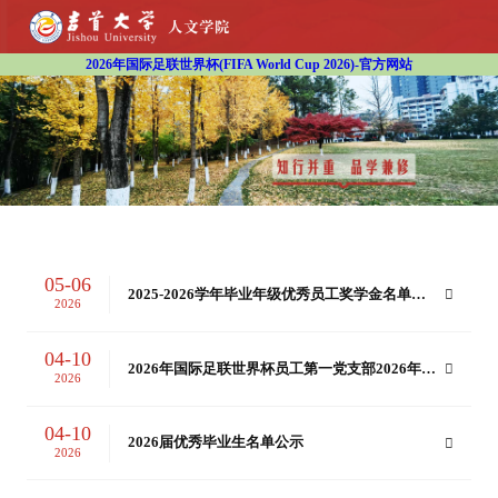
2026年国际足联世界杯(FIFA World Cup 2026)-官方网站
05-06
2025-2026学年毕业年级优秀员工奖学金名单公
2026
示
04-10
2026年国际足联世界杯员工第一党支部2026年上
2026
半年入党积极分子名单公示
04-10
2026届优秀毕业生名单公示
2026