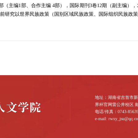
部（主编1部、合作主编 4部），国际期刊3卷12期（副主编）
。当前研究以世界民族政策（国别区域民族政策、国际组织民族政
地址：湖南省吉首市新桥
界杯官网雷公井校区 邮编
电话/传真：0743-85639
e-mail: rwxy_jsu@qq.c