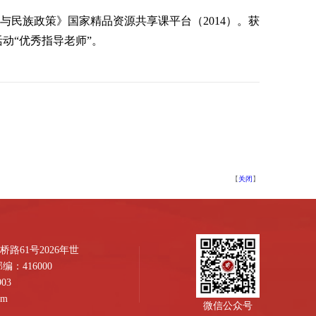
与民族政策》国家精品资源共享课平台（2014）。获
动“优秀指导老师”。
【
关闭
】
路61号2026年世
：416000
03
om
微信公众号