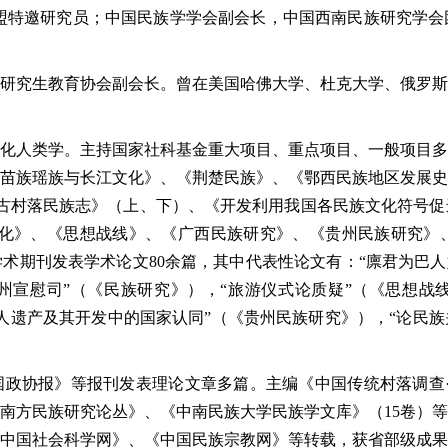
盟特邀研究员；中国民族学学会副会长，中国西南民族研究学会
研究生教育协会副会长。曾在美国哈佛大学、杜克大学、俄罗斯
化人类学。主持国家社科基金重大项目、重点项目、一般项目多
苗族瑶族与长江文化》、《荆楚民族》、《鄂西民族地区发展史
排古村落民族志》（上、下）、《开发利用我国各民族文化符号
文化》、《思想战线》、《广西民族研究》、《贵州民族研究》
术期刊发表学术论文80余篇，其中代表性论文有：“廪君为巴人
州宣慰司”（《民族研究》），“旅游仪式论质疑”（《思想战
人遗产及其开发中的国家认同”（《贵州民族研究》），“论民
政协报》等报刊发表理论文章多篇。主编《中国传统村落调查·
南方民族研究论丛》、《中南民族大学民族学文库》（15卷）
中国社会科学网》、《中国民族宗教网》等转载，获省部级成果