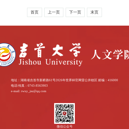
首页
上一页
下一页
末页
地址：湖南省吉首市新桥路61号2026年世界杯官网雷公井校区 邮编：416000
电话/传真：0743-8563903
e-mail: rwxy_jsu@qq.com
微信公众号