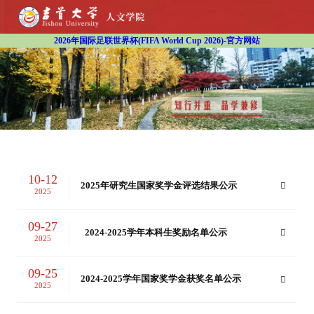
2026年国际足联世界杯(FIFA World Cup 2026)-官方网站
10-12
2025年研究生国家奖学金评选结果公示
2025
09-27
2024-2025学年本科生奖励名单公示
2025
09-25
2024-2025学年国家奖学金获奖名单公示
2025