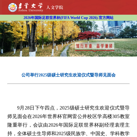
2026年国际足联世界杯(FIFA World Cup 2026)-官方网站
公司举行2025级硕士研究生欢迎仪式暨导师见面会
9月28日下午四点，2025级硕士研究生欢迎仪式暨导
师见面会在2026年世界杯官网雷公井校区学高楼305教室
隆重举行，会议由2026年国际足联世界杯副经理袁理主
持，全体硕士生导师和2025级民族学、中国史、学科教学