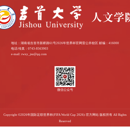
地址：湖南省吉首市新桥路61号2026年世界杯官网雷公井校区 邮编：416000
电话/传真：0743-8563903
e-mail: rwxy_jsu@qq.com
微信公众号
Copyright ©2026年国际足联世界杯(FIFA World Cup 2026)-官方网站 版权所有 All Rights
Reserved