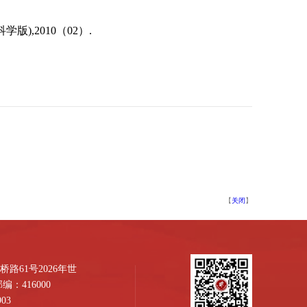
,2010（02）.
【
关闭
】
路61号2026年世
：416000
03