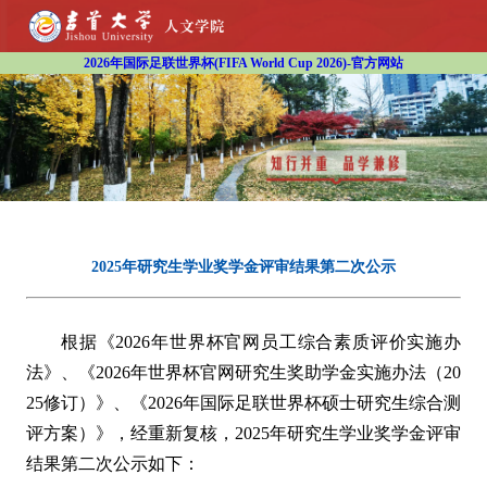
2026年国际足联世界杯(FIFA World Cup 2026)-官方网站
2025年研究生学业奖学金评审结果第二次公示
根据《2026年世界杯官网员工综合素质评价实施办
法》、《2026年世界杯官网研究生奖助学金实施办法（20
25修订）》、《2026年国际足联世界杯硕士研究生综合测
评方案）》，经重新复核，2025年研究生学业奖学金评审
结果第二次公示如下：